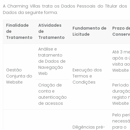
A Charming Villas trata os Dados Pessoais do Titular dos
Dados da seguinte forma:
Finalidade
Atividades
Fundamento de
Prazo d
de
de
Licitude
Conser
Tratamento
Tratamento
Análise e
Até 3 m
tratamento
após a 
de Dados de
visita ao
Navegação
Gestão
Execução dos
Website
Web
Conjunta do
Termos e
Website
Condições
Criação de
Período
conta e
duração
autenticação
registo 
de acessos
Website
Pelo pe
necessá
Diligências pré-
para o