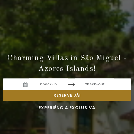
Charming Villas in São Miguel -
Azores Islands!
Navigate
Navigate
RESERVE JÁ!
forward
backward
EXPERIÊNCIA EXCLUSIVA
to
to
interact
interact
with
with