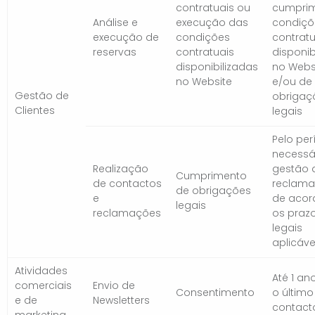
contratuais ou
cumpri
Análise e
execução das
condiçõ
execução de
condições
contratu
reservas
contratuais
disponib
disponibilizadas
no Webs
no Website
e/ou de
Gestão de
obrigaç
Clientes
legais
Pelo pe
necessá
Realização
gestão 
Cumprimento
de contactos
reclama
de obrigações
e
de aco
legais
reclamações
os praz
legais
aplicáve
Atividades
Até 1 an
comerciais
Envio de
Consentimento
o último
e de
Newsletters
contact