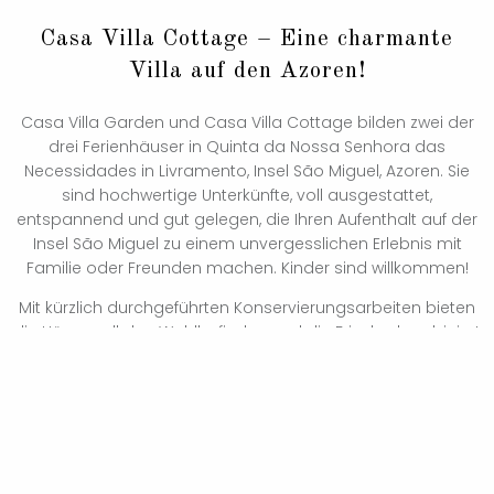
Casa Villa Cottage – Eine charmante
Villa auf den Azoren!
Casa Villa Garden und Casa Villa Cottage bilden zwei der
drei Ferienhäuser in Quinta da Nossa Senhora das
Necessidades in Livramento, Insel São Miguel, Azoren. Sie
sind hochwertige Unterkünfte, voll ausgestattet,
entspannend und gut gelegen, die Ihren Aufenthalt auf der
Insel São Miguel zu einem unvergesslichen Erlebnis mit
Familie oder Freunden machen. Kinder sind willkommen!
Mit kürzlich durchgeführten Konservierungsarbeiten bieten
die Häuser all das Wohlbefinden und die Frische, kombiniert
mit dem Vergnügen der Natur. Für den Komfort unserer
Gäste wurden die Häuser - früher Büros, ein Haus für
Werkzeuge und Lebensmittellager - umgebaut, umgebaut
und neu dekoriert, wobei die ursprünglichen Merkmale der
ländlichen Architektur der Region beibehalten wurden.
Wir bieten einen hochwertigen Service, der auf Details