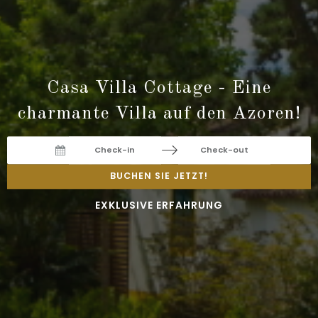
Casa Villa Cottage - Eine
charmante Villa auf den Azoren!
Navigate
Navigate
BUCHEN SIE JETZT!
forward
backward
EXKLUSIVE ERFAHRUNG
to
to
interact
interact
with
with
the
the
calendar
calendar
and
and